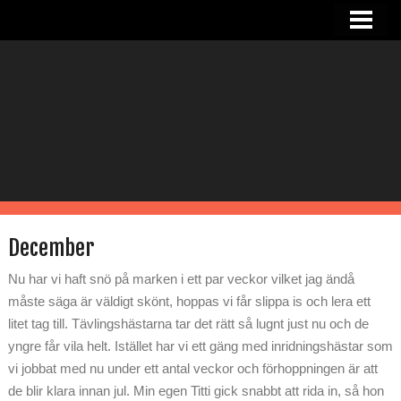
HEM
NYHETER
OM SANDRA
I STALLET
TJÄNSTER
RIDHUS
December
KONTAKT
Nu har vi haft snö på marken i ett par veckor vilket jag ändå
måste säga är väldigt skönt, hoppas vi får slippa is och lera ett
litet tag till. Tävlingshästarna tar det rätt så lugnt just nu och de
yngre får vila helt. Istället har vi ett gäng med inridningshästar som
vi jobbat med nu under ett antal veckor och förhoppningen är att
de blir klara innan jul. Min egen Titti gick snabbt att rida in, så hon