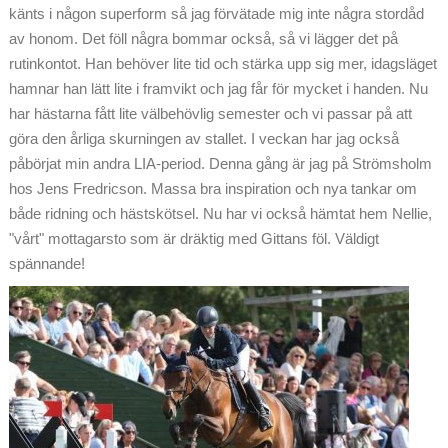
känts i någon superform så jag förvätade mig inte några stordåd
av honom. Det föll några bommar också, så vi lägger det på
rutinkontot. Han behöver lite tid och stärka upp sig mer, idagsläget
hamnar han lätt lite i framvikt och jag får för mycket i handen. Nu
har hästarna fått lite välbehövlig semester och vi passar på att
göra den årliga skurningen av stallet. I veckan har jag också
påbörjat min andra LIA-period. Denna gång är jag på Strömsholm
hos Jens Fredricson. Massa bra inspiration och nya tankar om
både ridning och hästskötsel. Nu har vi också hämtat hem Nellie,
"vårt" mottagarsto som är dräktig med Gittans föl. Väldigt
spännande!