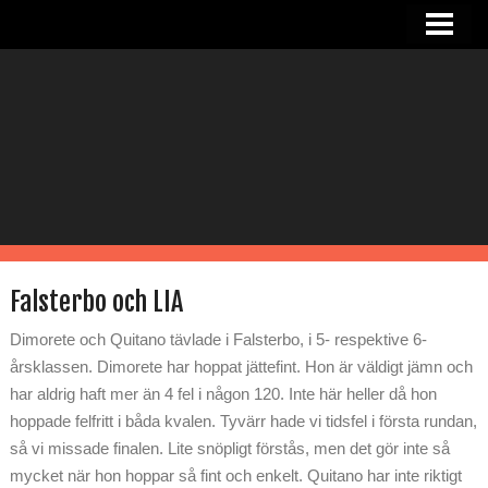
HEM
NYHETER
OM SANDRA
I STALLET
TJÄNSTER
RIDHUS
Falsterbo och LIA
KONTAKT
Dimorete och Quitano tävlade i Falsterbo, i 5- respektive 6-
årsklassen. Dimorete har hoppat jättefint. Hon är väldigt jämn och
har aldrig haft mer än 4 fel i någon 120. Inte här heller då hon
hoppade felfritt i båda kvalen. Tyvärr hade vi tidsfel i första rundan,
så vi missade finalen. Lite snöpligt förstås, men det gör inte så
mycket när hon hoppar så fint och enkelt. Quitano har inte riktigt