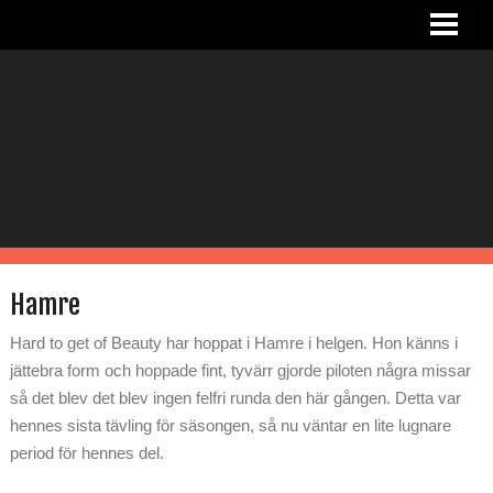
HEM
NYHETER
OM SANDRA
I STALLET
TJÄNSTER
RIDHUS
Hamre
KONTAKT
Hard to get of Beauty har hoppat i Hamre i helgen. Hon känns i
jättebra form och hoppade fint, tyvärr gjorde piloten några missar
så det blev det blev ingen felfri runda den här gången. Detta var
hennes sista tävling för säsongen, så nu väntar en lite lugnare
period för hennes del.