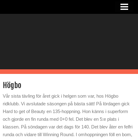
HEM
NYHETER
OM SANDRA
I STALLET
TJÄNSTER
RIDHUS
Högbo
KONTAKT
Vår sista tävling för året gick i helgen som var, hos Högbo
ridklubb. Vi avslutade säsongen på bästa sätt! På lördagen gick
Hard to get of Beauty en 135-hoppning. Hon känns i superform
och gjorde en fin runda med 0+0 fel. Det blev en 5:e plats i
klassen. På söndagen var det dags för 140. Det blev åter en felfri
runda och vidare till Winning Round. I omhoppningen föll en bom,