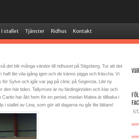
I stallet
Tjänster
Ridhus
Kontakt
å det blir många vändor till ridhuset på Stigsberg. Tur att det
Vä
m haft lite vila igång igen och de känns pigga och fräscha. Vi
 för Sylve och igår var jag på clinic på Segersta. Lite ny
er den här tiden. Tallymore är nu färdinginriden och klar och
FÖL
en Carito har åkt hem för en period, medan Matea är tillbaka i
FA
älp i stallet av Lina, som gör att dagarna nu går lite lättare!
ST
www
www