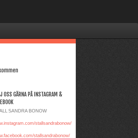
lkommen
J OSS GÄRNA PÅ INSTAGRAM &
CEBOOK
ALL SANDRA BONOW
.instagram.com/stallsandrabonow/
.facebook.com/stallsandrabonow/