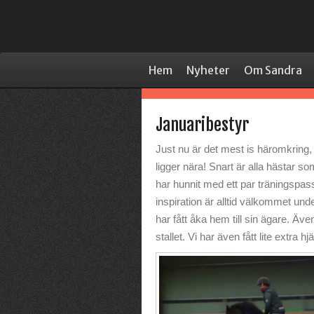
Hem
Nyheter
Om Sandra
Januaribestyr
Just nu är det mest is häromkring, s
ligger nära! Snart är alla hästar so
har hunnit med ett par träningspass
inspiration är alltid välkommet und
har fått åka hem till sin ägare. Äv
stallet. Vi har även fått lite extra hj