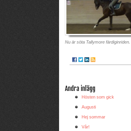
Nu är söta Tallymore färdiginriden.
Andra inlägg
Hösten som gick
Augusti
Hej sommar
Vår!