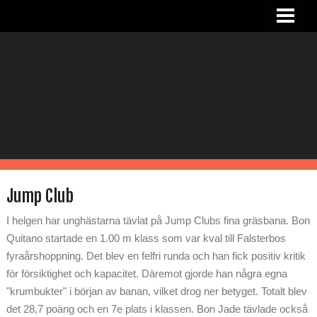
HEM
NYHETER
OM SANDRA
I STALLET
TJÄNSTER
RIDHUS
Jump Club
KONTAKT
I helgen har unghästarna tävlat på Jump Clubs fina gräsbana. Bon
Quitano startade en 1.00 m klass som var kval till Falsterbos
fyraårshoppning. Det blev en felfri runda och han fick positiv kritik
för försiktighet och kapacitet. Däremot gjorde han några egna
"krumbukter" i början av banan, vilket drog ner betyget. Totalt blev
det 28,7 poäng och en 7e plats i klassen. Bon Jade tävlade också