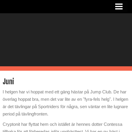
HEM
NYHETER
OM SANDRA
I STALLET
TJÄNSTER
RIDHUS
Juni
KONTAKT
I helgen har vi hoppat med ett gäng hästar på Jump Club. De har
överlag hoppat bra, men det var lite av en "fyra-fels helg". I helgen
är det tävlingar på Sportriders för några, sen väntar en lite lugnare
period på tävlingfronten.
Cryptonit har flyttat hem och istället är hennes dotter Contessa
tillbaka för att förberedas inför unghästtest. Vi har en ny häst i