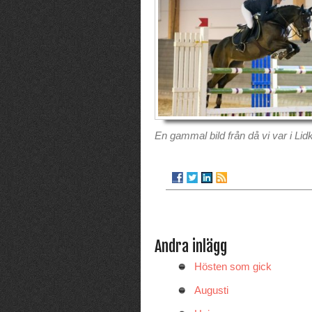
En gammal bild från då vi var i Li
Andra inlägg
Hösten som gick
Augusti