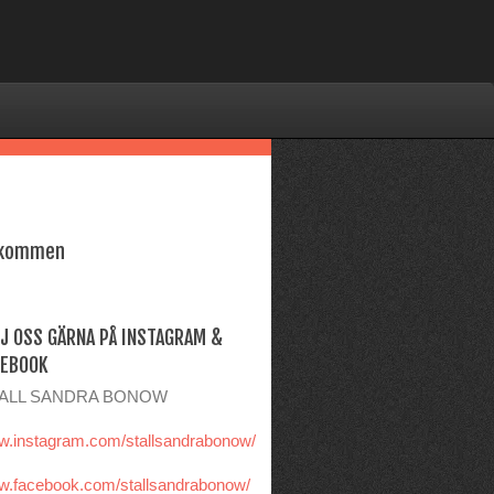
lkommen
J OSS GÄRNA PÅ INSTAGRAM &
CEBOOK
ALL SANDRA BONOW
.instagram.com/stallsandrabonow/
.facebook.com/stallsandrabonow/