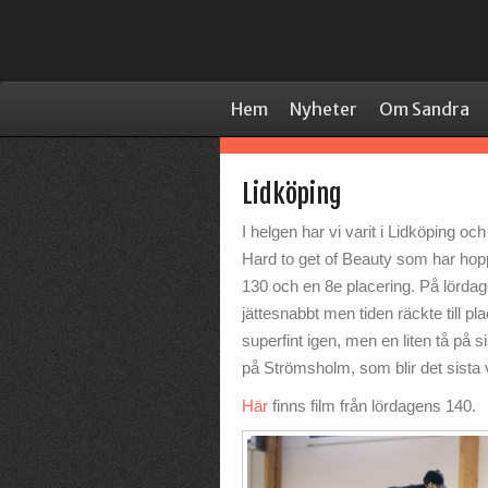
Hem
Nyheter
Om Sandra
Lidköping
I helgen har vi varit i Lidköping oc
Hard to get of Beauty som har hoppa
130 och en 8e placering. På lördage
jättesnabbt men tiden räckte till 
superfint igen, men en liten tå på s
på Strömsholm, som blir det sista v
Här
finns film från lördagens 140.