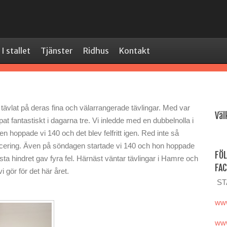
I stallet
Tjänster
Ridhus
Kontakt
h tävlat på deras fina och välarrangerade tävlingar. Med var
Vä
t fantastiskt i dagarna tre. Vi inledde med en dubbelnolla i
n hoppade vi 140 och det blev felfritt igen. Red inte så
placering. Även på söndagen startade vi 140 och hon hoppade
FÖL
ista hindret gav fyra fel. Härnäst väntar tävlingar i Hamre och
FA
i gör för det här året.
ST
www
www