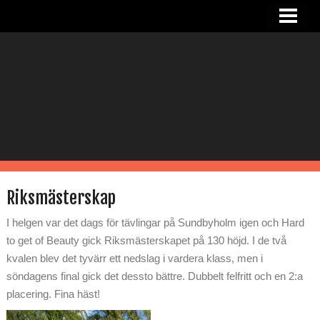
HEM
NYHETER
OM SANDRA
I STALLET
TJÄNSTER
RIDHUS
Riksmästerskap
KONTAKT
I helgen var det dags för tävlingar på Sundbyholm igen och Hard
to get of Beauty gick Riksmästerskapet på 130 höjd. I de två
kvalen blev det tyvärr ett nedslag i vardera klass, men i
söndagens final gick det dessto bättre. Dubbelt felfritt och en 2:a
placering. Fina häst!