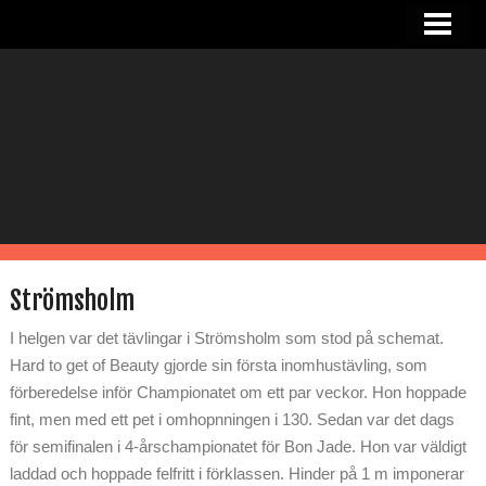
HEM
NYHETER
OM SANDRA
I STALLET
TJÄNSTER
RIDHUS
Strömsholm
KONTAKT
I helgen var det tävlingar i Strömsholm som stod på schemat.
Hard to get of Beauty gjorde sin första inomhustävling, som
förberedelse inför Championatet om ett par veckor. Hon hoppade
fint, men med ett pet i omhopnningen i 130. Sedan var det dags
för semifinalen i 4-årschampionatet för Bon Jade. Hon var väldigt
laddad och hoppade felfritt i förklassen. Hinder på 1 m imponerar